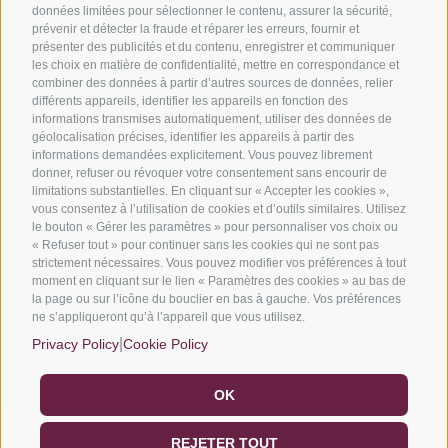
données limitées pour sélectionner le contenu, assurer la sécurité,
Soumettez votre projet et demandez un devis
prévenir et détecter la fraude et réparer les erreurs, fournir et
présenter des publicités et du contenu, enregistrer et communiquer
Découvrez nos solutions
les choix en matière de confidentialité, mettre en correspondance et
combiner des données à partir d’autres sources de données, relier
En savoir plus sur nos services
différents appareils, identifier les appareils en fonction des
Nos exemples de réussites
informations transmises automatiquement, utiliser des données de
géolocalisation précises, identifier les appareils à partir des
informations demandées explicitement. Vous pouvez librement
donner, refuser ou révoquer votre consentement sans encourir de
limitations substantielles. En cliquant sur « Accepter les cookies »,
vous consentez à l’utilisation de cookies et d’outils similaires. Utilisez
Nous sommes membres officiels de :
le bouton « Gérer les paramètres » pour personnaliser vos choix ou
« Refuser tout » pour continuer sans les cookies qui ne sont pas
strictement nécessaires. Vous pouvez modifier vos préférences à tout
moment en cliquant sur le lien « Paramètres des cookies » au bas de
la page ou sur l’icône du bouclier en bas à gauche. Vos préférences
ne s’appliqueront qu’à l’appareil que vous utilisez.
|
Privacy Policy
Cookie Policy
OK
©2022 Filtec Srl numéro de TVA et numéro d’identification
REJETER TOUT