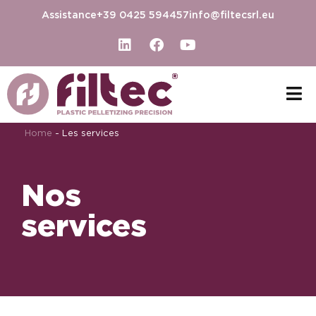
Assistance
+39 0425 594457
info@filtecsrl.eu
Home
-
Les services
Nos
services