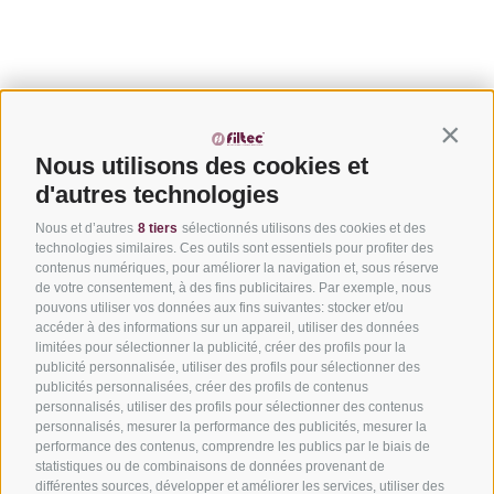
Contin
Nous utilisons des cookies et
d'autres technologies
Nous et d’autres
8 tiers
sélectionnés utilisons des cookies et des
technologies similaires. Ces outils sont essentiels pour profiter des
contenus numériques, pour améliorer la navigation et, sous réserve
de votre consentement, à des fins publicitaires. Par exemple, nous
pouvons utiliser vos données aux fins suivantes: stocker et/ou
accéder à des informations sur un appareil, utiliser des données
limitées pour sélectionner la publicité, créer des profils pour la
Via del Laghetto, 140 – 45021 Badia Polesine (RO)
+39
publicité personnalisée, utiliser des profils pour sélectionner des
0425 594457
–
info@filtecsrl.eu
publicités personnalisées, créer des profils de contenus
personnalisés, utiliser des profils pour sélectionner des contenus
personnalisés, mesurer la performance des publicités, mesurer la
performance des contenus, comprendre les publics par le biais de
statistiques ou de combinaisons de données provenant de
différentes sources, développer et améliorer les services, utiliser des