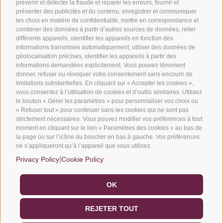
prévenir et détecter la fraude et réparer les erreurs, fournir et
présenter des publicités et du contenu, enregistrer et communiquer
Découvrez nos solutions
les choix en matière de confidentialité, mettre en correspondance et
combiner des données à partir d’autres sources de données, relier
En savoir plus sur nos services
différents appareils, identifier les appareils en fonction des
Nos exemples de réussites
informations transmises automatiquement, utiliser des données de
géolocalisation précises, identifier les appareils à partir des
informations demandées explicitement. Vous pouvez librement
donner, refuser ou révoquer votre consentement sans encourir de
limitations substantielles. En cliquant sur « Accepter les cookies »,
vous consentez à l’utilisation de cookies et d’outils similaires. Utilisez
Nous sommes membres officiels de :
le bouton « Gérer les paramètres » pour personnaliser vos choix ou
« Refuser tout » pour continuer sans les cookies qui ne sont pas
strictement nécessaires. Vous pouvez modifier vos préférences à tout
moment en cliquant sur le lien « Paramètres des cookies » au bas de
la page ou sur l’icône du bouclier en bas à gauche. Vos préférences
ne s’appliqueront qu’à l’appareil que vous utilisez.
|
Privacy Policy
Cookie Policy
OK
©2022 Filtec Srl numéro de TVA et numéro d’identification
REJETER TOUT
fiscale IT00982640294 |
Politique de cookies
–
Politique de