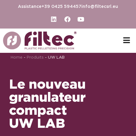
Assistance
+39 0425 594457
info@filtecsrl.eu
Home
-
Produits
-
UW LAB
Le nouveau
granulateur
compact
UW LAB