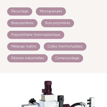
Recyclage
Microgranules
Biopolymères
Bois polymères
Polyuréthane thermoplastique
Mélange maître
Colles thermofusibles
Résines industrielles
Compoundage