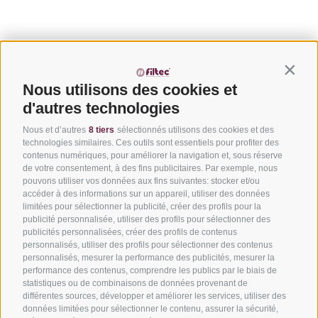
Contin
Nous utilisons des cookies et
d'autres technologies
Nous et d’autres
8 tiers
sélectionnés utilisons des cookies et des
technologies similaires. Ces outils sont essentiels pour profiter des
contenus numériques, pour améliorer la navigation et, sous réserve
de votre consentement, à des fins publicitaires. Par exemple, nous
pouvons utiliser vos données aux fins suivantes: stocker et/ou
accéder à des informations sur un appareil, utiliser des données
limitées pour sélectionner la publicité, créer des profils pour la
Via del Laghetto, 140 – 45021 Badia Polesine (RO)
+39
publicité personnalisée, utiliser des profils pour sélectionner des
0425 594457
–
info@filtecsrl.eu
publicités personnalisées, créer des profils de contenus
personnalisés, utiliser des profils pour sélectionner des contenus
personnalisés, mesurer la performance des publicités, mesurer la
performance des contenus, comprendre les publics par le biais de
statistiques ou de combinaisons de données provenant de
différentes sources, développer et améliorer les services, utiliser des
données limitées pour sélectionner le contenu, assurer la sécurité,
Soumettez votre projet et demandez un devis