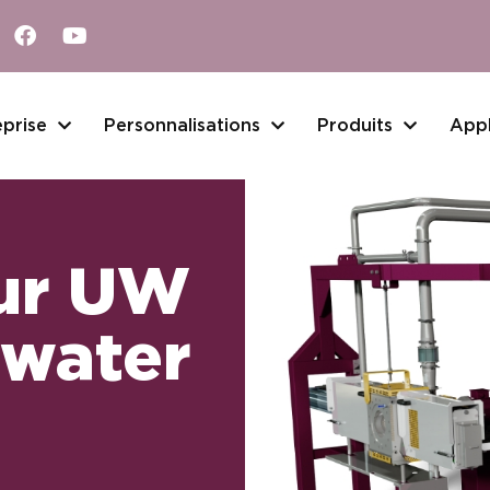
eprise
Personnalisations
Produits
Appl
ur UW
water