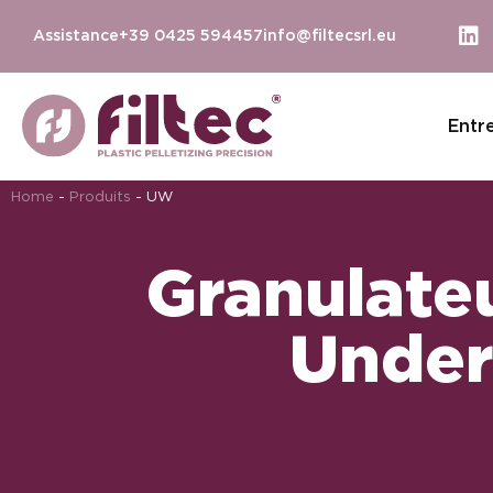
Assistance
+39 0425 594457
info@filtecsrl.eu
Entr
Home
-
Produits
-
UW
Granulate
Under