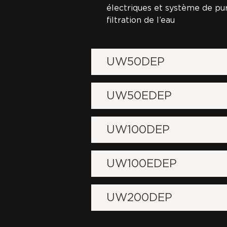
électriques et système de pur
filtration de l’eau
UW50DEP
UW50EDEP
UW100DEP
UW100EDEP
UW200DEP