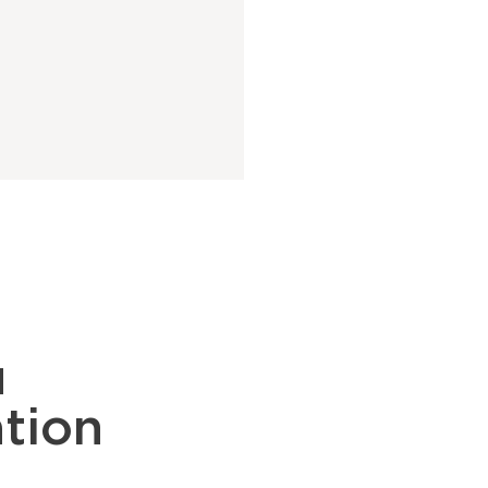
u
tion