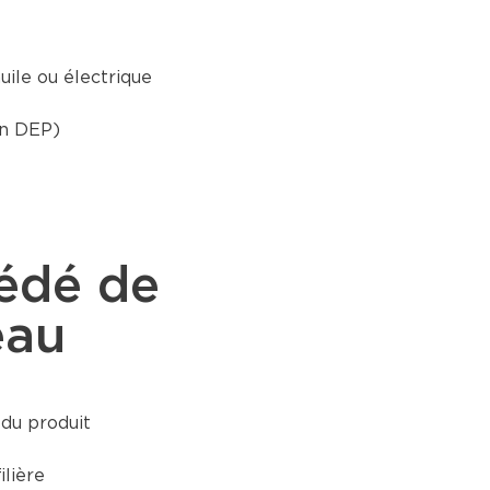
uile ou électrique
on DEP)
édé de
eau
du produit
ilière