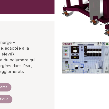
mergé –
e, adaptée à la
 élevé).
pe du polymère qui
gées dans l’eau,
 agglomérats.
ères
tique