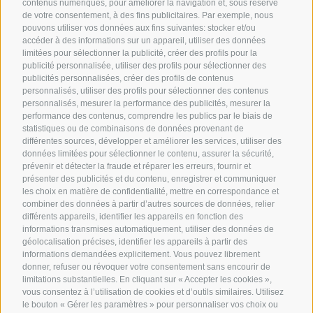
contenus numériques, pour améliorer la navigation et, sous réserve
de votre consentement, à des fins publicitaires. Par exemple, nous
pouvons utiliser vos données aux fins suivantes: stocker et/ou
accéder à des informations sur un appareil, utiliser des données
limitées pour sélectionner la publicité, créer des profils pour la
Via del Laghetto, 140 – 45021 Badia Polesine (RO)
+39
publicité personnalisée, utiliser des profils pour sélectionner des
0425 594457
–
info@filtecsrl.eu
publicités personnalisées, créer des profils de contenus
personnalisés, utiliser des profils pour sélectionner des contenus
personnalisés, mesurer la performance des publicités, mesurer la
performance des contenus, comprendre les publics par le biais de
statistiques ou de combinaisons de données provenant de
différentes sources, développer et améliorer les services, utiliser des
données limitées pour sélectionner le contenu, assurer la sécurité,
Soumettez votre projet et demandez un devis
prévenir et détecter la fraude et réparer les erreurs, fournir et
présenter des publicités et du contenu, enregistrer et communiquer
Découvrez nos solutions
les choix en matière de confidentialité, mettre en correspondance et
combiner des données à partir d’autres sources de données, relier
En savoir plus sur nos services
différents appareils, identifier les appareils en fonction des
Nos exemples de réussites
informations transmises automatiquement, utiliser des données de
géolocalisation précises, identifier les appareils à partir des
informations demandées explicitement. Vous pouvez librement
donner, refuser ou révoquer votre consentement sans encourir de
limitations substantielles. En cliquant sur « Accepter les cookies »,
vous consentez à l’utilisation de cookies et d’outils similaires. Utilisez
Nous sommes membres officiels de :
le bouton « Gérer les paramètres » pour personnaliser vos choix ou