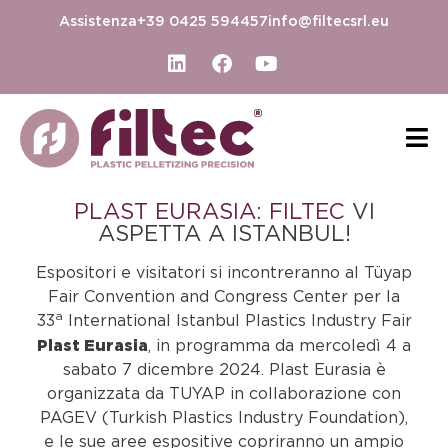
Assistenza
+39 0425 594457
info@filtecsrl.eu
PLAST EURASIA
:
FILTEC
VI
ASPETTA A ISTANBUL!
Espositori e visitatori si incontreranno al Tüyap
Fair Convention and Congress Center per la
a
33
International Istanbul Plastics Industry Fair
Plast Eurasia
, in programma da mercoledì 4 a
sabato 7 dicembre 2024. Plast Eurasia è
organizzata da TUYAP in collaborazione con
PAGEV (Turkish Plastics Industry Foundation),
e le sue aree espositive copriranno un ampio