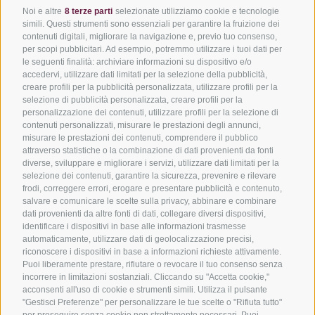
Noi e altre
8 terze parti
selezionate utilizziamo cookie e tecnologie
simili. Questi strumenti sono essenziali per garantire la fruizione dei
contenuti digitali, migliorare la navigazione e, previo tuo consenso,
Via del Laghetto, 140 – 45021
per scopi pubblicitari. Ad esempio, potremmo utilizzare i tuoi dati per
Badia Polesine (RO)
le seguenti finalità: archiviare informazioni su dispositivo e/o
+39 0425 594457
–
info@filtecsrl.eu
accedervi, utilizzare dati limitati per la selezione della pubblicità,
creare profili per la pubblicità personalizzata, utilizzare profili per la
selezione di pubblicità personalizzata, creare profili per la
personalizzazione dei contenuti, utilizzare profili per la selezione di
contenuti personalizzati, misurare le prestazioni degli annunci,
misurare le prestazioni dei contenuti, comprendere il pubblico
attraverso statistiche o la combinazione di dati provenienti da fonti
diverse, sviluppare e migliorare i servizi, utilizzare dati limitati per la
Sottoponici il tuo progetto e richiedi un preventivo
selezione dei contenuti, garantire la sicurezza, prevenire e rilevare
frodi, correggere errori, erogare e presentare pubblicità e contenuto,
Scopri le nostre soluzioni
salvare e comunicare le scelte sulla privacy, abbinare e combinare
dati provenienti da altre fonti di dati, collegare diversi dispositivi,
Informati sui nostri servizi
identificare i dispositivi in base alle informazioni trasmesse
automaticamente, utilizzare dati di geolocalizzazione precisi,
I nostri casi di successo
riconoscere i dispositivi in base a informazioni richieste attivamente.
Puoi liberamente prestare, rifiutare o revocare il tuo consenso senza
incorrere in limitazioni sostanziali. Cliccando su "Accetta cookie,"
acconsenti all'uso di cookie e strumenti simili. Utilizza il pulsante
"Gestisci Preferenze" per personalizzare le tue scelte o "Rifiuta tutto"
Siamo membri ufficiali:
per proseguire senza cookie non strettamente necessari. Puoi