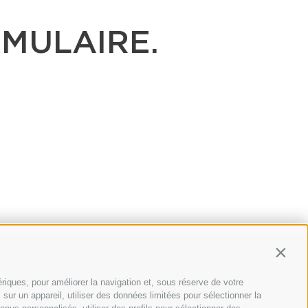
RMULAIRE.
Contin
riques, pour améliorer la navigation et, sous réserve de votre
ur un appareil, utiliser des données limitées pour sélectionner la
Nous sommes membres officiels