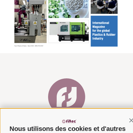
C
Via del Laghetto, 140 – 45021 Badia Polesine (RO)
+39
Nous utilisons des cookies et d'autres
0425 594457
–
info@filtecsrl.eu