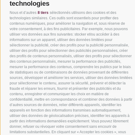
technologies
Nous et d’autres
8 tiers
sélectionnés utilisons des cookies et des
technologies similaires. Ces outils sont essentiels pour profiter des
contenus numériques, pour améliorer la navigation et, sous réserve de
votre consentement, à des fins publicitaires. Par exemple, nous pouvons
utiliser vos données aux fins suivantes: stocker et/ou accéder à des
Soumettez votre projet et demandez un devis
informations sur un appareil, utiliser des données limitées pour
Découvrez nos solutions
sélectionner la publicité, créer des profils pour la publicité personnalisée,
utiliser des profils pour sélectionner des publicités personnalisées, créer
En savoir plus sur nos services
des profils de contenus personnalisés, utiliser des profils pour sélectionner
des contenus personnalisés, mesurer la performance des publicités,
Nos exemples de réussites
mesurer la performance des contenus, comprendre les publics par le biais
de statistiques ou de combinaisons de données provenant de différentes
sources, développer et améliorer les services, utiliser des données limitées
pour sélectionner le contenu, assurer la sécurité, prévenir et détecter la
fraude et réparer les erreurs, fournir et présenter des publicités et du
contenu, enregistrer et communiquer les choix en matière de
Nous sommes membres officiels de :
confidentialité, mettre en correspondance et combiner des données à partir
d’autres sources de données, relier différents appareils, identifier les
appareils en fonction des informations transmises automatiquement,
utiliser des données de géolocalisation précises, identifier les appareils à
partir des informations demandées explicitement. Vous pouvez librement
donner, refuser ou révoquer votre consentement sans encourir de
limitations substantielles. En cliquant sur « Accepter les cookies », vous