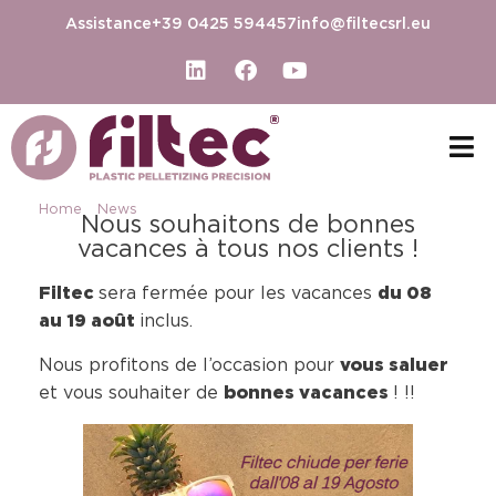
Assistance
+39 0425 594457
info@filtecsrl.eu
Home
-
News
-
Joyeuses fêtes de la part de FILTEC !!!
Nous souhaitons de bonnes
vacances à tous nos clients !
Filtec
du 08
sera fermée pour les vacances
au 19 août
inclus.
vous saluer
Nous profitons de l’occasion pour
bonnes vacances
et vous souhaiter de
! !!