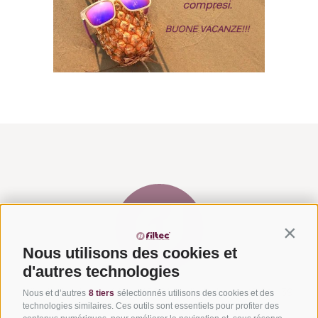
Contin
Nous utilisons des cookies et
d'autres technologies
Via del Laghetto, 140 – 45021 Badia Polesine (RO)
+39
Nous et d’autres
8 tiers
sélectionnés utilisons des cookies et des
technologies similaires. Ces outils sont essentiels pour profiter des
0425 594457
–
info@filtecsrl.eu