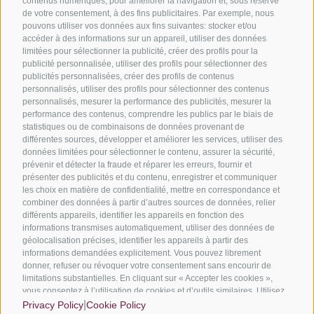
contenus numériques, pour améliorer la navigation et, sous réserve
de votre consentement, à des fins publicitaires. Par exemple, nous
pouvons utiliser vos données aux fins suivantes: stocker et/ou
accéder à des informations sur un appareil, utiliser des données
limitées pour sélectionner la publicité, créer des profils pour la
publicité personnalisée, utiliser des profils pour sélectionner des
publicités personnalisées, créer des profils de contenus
Soumettez votre projet et demandez un devis
personnalisés, utiliser des profils pour sélectionner des contenus
Découvrez nos solutions
personnalisés, mesurer la performance des publicités, mesurer la
performance des contenus, comprendre les publics par le biais de
En savoir plus sur nos services
statistiques ou de combinaisons de données provenant de
différentes sources, développer et améliorer les services, utiliser des
Nos exemples de réussites
données limitées pour sélectionner le contenu, assurer la sécurité,
prévenir et détecter la fraude et réparer les erreurs, fournir et
présenter des publicités et du contenu, enregistrer et communiquer
les choix en matière de confidentialité, mettre en correspondance et
combiner des données à partir d’autres sources de données, relier
différents appareils, identifier les appareils en fonction des
Nous sommes membres officiels de :
informations transmises automatiquement, utiliser des données de
géolocalisation précises, identifier les appareils à partir des
informations demandées explicitement. Vous pouvez librement
donner, refuser ou révoquer votre consentement sans encourir de
limitations substantielles. En cliquant sur « Accepter les cookies »,
vous consentez à l’utilisation de cookies et d’outils similaires. Utilisez
le bouton « Gérer les paramètres » pour personnaliser vos choix ou
|
Privacy Policy
Cookie Policy