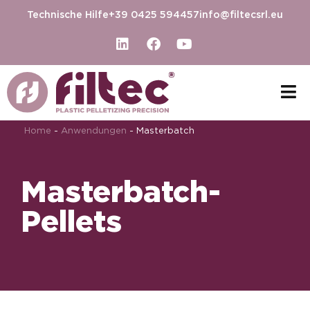
Technische Hilfe
+39 0425 594457
info@filtecsrl.eu
Home
-
Anwendungen
-
Masterbatch
Masterbatch-
Pellets