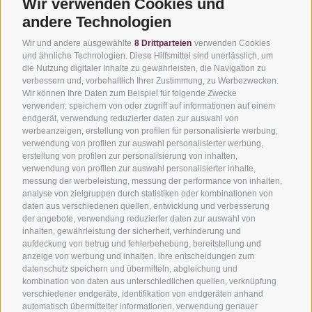
Wir verwenden Cookies und
andere Technologien
Wir und andere ausgewählte
8 Drittparteien
verwenden Cookies
und ähnliche Technologien. Diese Hilfsmittel sind unerlässlich, um
die Nutzung digitaler Inhalte zu gewährleisten, die Navigation zu
verbessern und, vorbehaltlich Ihrer Zustimmung, zu Werbezwecken.
Wir können Ihre Daten zum Beispiel für folgende Zwecke
verwenden: speichern von oder zugriff auf informationen auf einem
endgerät, verwendung reduzierter daten zur auswahl von
Via del Laghetto, 140 – 45021
werbeanzeigen, erstellung von profilen für personalisierte werbung,
Badia Polesine (RO)
verwendung von profilen zur auswahl personalisierter werbung,
+39 0425 594457
–
info@filtecsrl.eu
erstellung von profilen zur personalisierung von inhalten,
verwendung von profilen zur auswahl personalisierter inhalte,
messung der werbeleistung, messung der performance von inhalten,
analyse von zielgruppen durch statistiken oder kombinationen von
daten aus verschiedenen quellen, entwicklung und verbesserung
der angebote, verwendung reduzierter daten zur auswahl von
inhalten, gewährleistung der sicherheit, verhinderung und
aufdeckung von betrug und fehlerbehebung, bereitstellung und
Projekt vorlegen und Preisangebot anfragen
anzeige von werbung und inhalten, ihre entscheidungen zum
datenschutz speichern und übermitteln, abgleichung und
Unsere Lösungen entdecken
kombination von daten aus unterschiedlichen quellen, verknüpfung
verschiedener endgeräte, identifikation von endgeräten anhand
Mehr über unsere Dienstleistungen erfahren
automatisch übermittelter informationen, verwendung genauer