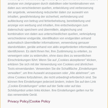
analyse von zielgruppen durch statistiken oder kombinationen von
daten aus verschiedenen quellen, entwicklung und verbesserung
der angebote, verwendung reduzierter daten zur auswahl von
inhalten, gewährleistung der sicherheit, verhinderung und
aufdeckung von betrug und fehlerbehebung, bereitstellung und
Projekt vorlegen und Preisangebot anfragen
anzeige von werbung und inhalten, ihre entscheidungen zum
datenschutz speichern und übermitteln, abgleichung und
Unsere Lösungen entdecken
kombination von daten aus unterschiedlichen quellen, verknüpfung
verschiedener endgeräte, identifikation von endgeräten anhand
Mehr über unsere Dienstleistungen erfahren
automatisch übermittelter informationen, verwendung genauer
Unsere Erfolgsbeispiele
standortdaten, geräte anhand von aktiv angeforderten informationen
identifizieren. Es steht Ihnen frei, Ihre Zustimmung zu erteilen, zu
verweigern oder zu widerrufen, ohne dass dies zu wesentlichen
Einschränkungen führt. Wenn Sie auf „Cookies akzeptieren" klicken,
erklären Sie sich mit der Verwendung von Cookies und ähnlichen
Tools einverstanden. Verwenden Sie die Schaltfläche „Einstellungen
Wir sind offizielles Mitglied von:
verwalten", um Ihre Auswahl anzupassen oder „Alle ablehnen", um
ohne Cookies fortzufahren, die nicht unbedingt erforderlich sind. Sie
können Ihre Einstellungen jederzeit ändern, indem Sie auf den Link
„Cookie-Einstellungen" unten auf der Seite oder auf das
Schildsymbol unten links klicken. Ihre Einstellungen gelten nur für
das verwendete Gerät.
|
Privacy Policy
Cookie Policy