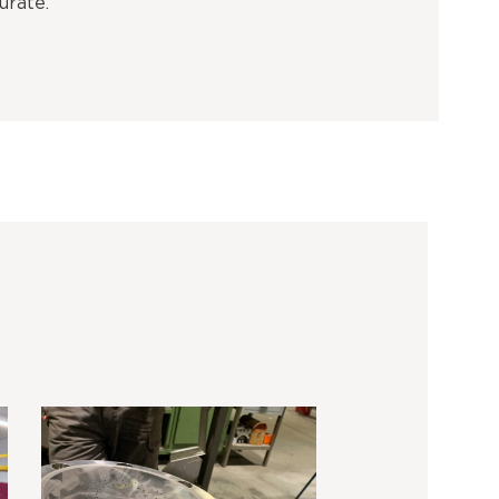
urate.