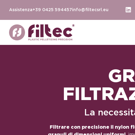
Assistenza
+39 0425 594457
info@filtecsrl.eu
GR
FILTRA
La necessit
Filtrare con precisione il nylon 
granuli di dimensioni uniformi
, i