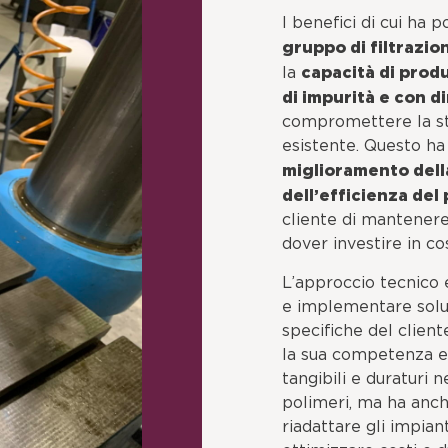
I benefici di cui ha p
gruppo di filtrazio
capacità di produ
la
di impurità e con d
compromettere la str
esistente. Questo h
miglioramento della
dell’efficienza del
cliente di mantenere 
dover investire in co
L’approccio tecnico 
e implementare soluz
specifiche del clien
la sua competenza e l
tangibili e duraturi 
polimeri, ma ha anche
riadattare gli impian