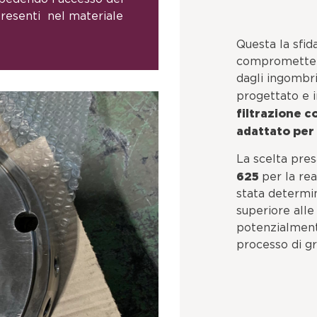
presenti nel materiale
Questa la sfid
compromettere
dagli ingombri
progettato e 
filtrazione c
adattato per
La scelta presa
625
per la re
stata determi
superiore alle
potenzialmente
processo di gr