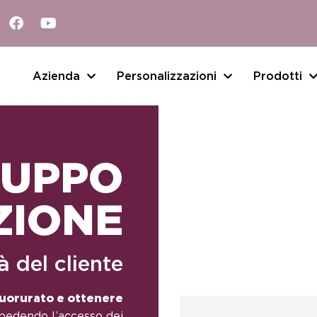
Azienda
Personalizzazioni
Prodotti
UPPO
ZIONE
à del cliente
fluorurato e ottenere
mpedendo l’accesso dei