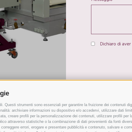
Dichiaro di aver
ogie
i. Questi strumenti sono essenziali per garantire la fruizione dei contenuti dig
alità: archiviare informazioni su dispositivo e/o accedervi, utilizzare dati limita
zata, creare profili per la personalizzazione dei contenuti, utilizzare profili per
oponici il tuo progetto e richiedi un preventivo
co attraverso statistiche o la combinazione di dati provenienti da fonti diverse, 
i, correggere errori, erogare e presentare pubblicità e contenuto, salvare e co
ri le nostre soluzioni