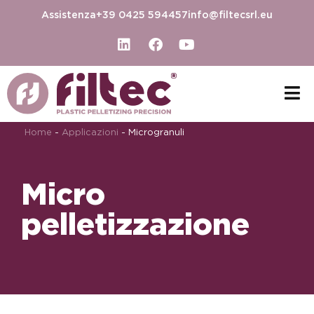
Assistenza
+39 0425 594457
info@filtecsrl.eu
Home
-
Applicazioni
-
Microgranuli
Micro
pelletizzazione