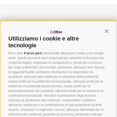
Contin
Utilizziamo i cookie e altre
tecnologie
Noi e altre
8 terze parti
selezionate utilizziamo cookie e tecnologie
simili. Questi strumenti sono essenziali per garantire la fruizione dei
contenuti digitali, migliorare la navigazione e, previo tuo consenso,
Via del Laghetto, 140 – 45021
per scopi pubblicitari. Ad esempio, potremmo utilizzare i tuoi dati per
Badia Polesine (RO)
le seguenti finalità: archiviare informazioni su dispositivo e/o
+39 0425 594457
–
info@filtecsrl.eu
accedervi, utilizzare dati limitati per la selezione della pubblicità,
creare profili per la pubblicità personalizzata, utilizzare profili per la
selezione di pubblicità personalizzata, creare profili per la
personalizzazione dei contenuti, utilizzare profili per la selezione di
contenuti personalizzati, misurare le prestazioni degli annunci,
misurare le prestazioni dei contenuti, comprendere il pubblico
attraverso statistiche o la combinazione di dati provenienti da fonti
diverse, sviluppare e migliorare i servizi, utilizzare dati limitati per la
Sottoponici il tuo progetto e richiedi un preventivo
selezione dei contenuti, garantire la sicurezza, prevenire e rilevare