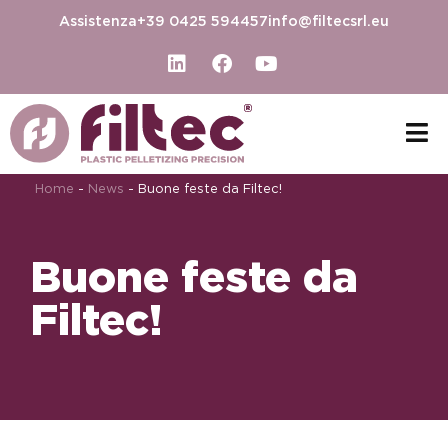
Assistenza
+39 0425 594457
info@filtecsrl.eu
Home
-
News
-
Buone feste da Filtec!
Buone feste da
Filtec!