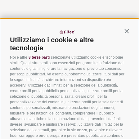
Contin
Utilizziamo i cookie e altre
tecnologie
Noi e altre
8 terze parti
selezionate utilizziamo cookie e tecnologie
simili. Questi strumenti sono essenziali per garantire la fruizione dei
contenuti digitali, migliorare la navigazione e, previo tuo consenso,
Via del Laghetto, 140 – 45021
per scopi pubblicitari. Ad esempio, potremmo utilizzare i tuoi dati per
Badia Polesine (RO)
le seguenti finalità: archiviare informazioni su dispositivo e/o
+39 0425 594457
–
info@filtecsrl.eu
accedervi, utilizzare dati limitati per la selezione della pubblicità,
creare profili per la pubblicità personalizzata, utilizzare profili per la
selezione di pubblicità personalizzata, creare profili per la
personalizzazione dei contenuti, utilizzare profili per la selezione di
contenuti personalizzati, misurare le prestazioni degli annunci,
misurare le prestazioni dei contenuti, comprendere il pubblico
attraverso statistiche o la combinazione di dati provenienti da fonti
diverse, sviluppare e migliorare i servizi, utilizzare dati limitati per la
Sottoponici il tuo progetto e richiedi un preventivo
selezione dei contenuti, garantire la sicurezza, prevenire e rilevare
frodi, correggere errori, erogare e presentare pubblicità e contenuto,
Scopri le nostre soluzioni