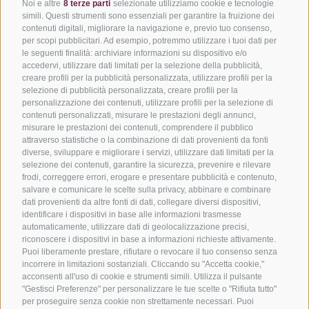
Noi e altre
8 terze parti
selezionate utilizziamo cookie e tecnologie
Via del Laghetto, 140 – 45021
simili. Questi strumenti sono essenziali per garantire la fruizione dei
Badia Polesine (RO)
contenuti digitali, migliorare la navigazione e, previo tuo consenso,
+39 0425 594457
–
info@filtecsrl.eu
per scopi pubblicitari. Ad esempio, potremmo utilizzare i tuoi dati per
le seguenti finalità: archiviare informazioni su dispositivo e/o
accedervi, utilizzare dati limitati per la selezione della pubblicità,
creare profili per la pubblicità personalizzata, utilizzare profili per la
selezione di pubblicità personalizzata, creare profili per la
personalizzazione dei contenuti, utilizzare profili per la selezione di
contenuti personalizzati, misurare le prestazioni degli annunci,
misurare le prestazioni dei contenuti, comprendere il pubblico
Sottoponici il tuo progetto e richiedi un preventivo
attraverso statistiche o la combinazione di dati provenienti da fonti
diverse, sviluppare e migliorare i servizi, utilizzare dati limitati per la
Scopri le nostre soluzioni
selezione dei contenuti, garantire la sicurezza, prevenire e rilevare
frodi, correggere errori, erogare e presentare pubblicità e contenuto,
Informati sui nostri servizi
salvare e comunicare le scelte sulla privacy, abbinare e combinare
I nostri casi di successo
dati provenienti da altre fonti di dati, collegare diversi dispositivi,
identificare i dispositivi in base alle informazioni trasmesse
automaticamente, utilizzare dati di geolocalizzazione precisi,
riconoscere i dispositivi in base a informazioni richieste attivamente.
Puoi liberamente prestare, rifiutare o revocare il tuo consenso senza
incorrere in limitazioni sostanziali. Cliccando su "Accetta cookie,"
Siamo membri ufficiali:
acconsenti all'uso di cookie e strumenti simili. Utilizza il pulsante
"Gestisci Preferenze" per personalizzare le tue scelte o "Rifiuta tutto"
per proseguire senza cookie non strettamente necessari. Puoi