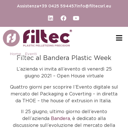
Assistenza
+39 0425 594457
info@filtecsrl.eu
Home
-
Eventi
-
Bandera Plastic Week: anche Filtec
Filtec al Bandera Plastic Week
all’evento
L’azienda vi invita all’evento di venerdì 25
giugno 2021 – Open House virtuale
Quattro giorni per scoprire l’Evento digitale sul
mercato del Packaging e Coverting – in diretta
da THOE – the house of extrusion in Italia.
Il 25 giugno, ultimo giorno dell’evento
dell’azienda
Bandera
, è dedicato alla
discussione sull’evoluzione del mercato della