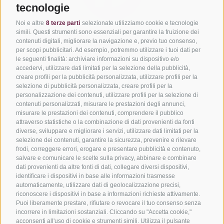
tecnologie
Noi e altre
8 terze parti
selezionate utilizziamo cookie e tecnologie
simili. Questi strumenti sono essenziali per garantire la fruizione dei
Via del Laghetto, 140 – 45021
contenuti digitali, migliorare la navigazione e, previo tuo consenso,
Badia Polesine (RO)
per scopi pubblicitari. Ad esempio, potremmo utilizzare i tuoi dati per
+39 0425 594457
–
info@filtecsrl.eu
le seguenti finalità: archiviare informazioni su dispositivo e/o
accedervi, utilizzare dati limitati per la selezione della pubblicità,
creare profili per la pubblicità personalizzata, utilizzare profili per la
selezione di pubblicità personalizzata, creare profili per la
personalizzazione dei contenuti, utilizzare profili per la selezione di
contenuti personalizzati, misurare le prestazioni degli annunci,
misurare le prestazioni dei contenuti, comprendere il pubblico
attraverso statistiche o la combinazione di dati provenienti da fonti
Sottoponici il tuo progetto e richiedi un preventivo
diverse, sviluppare e migliorare i servizi, utilizzare dati limitati per la
selezione dei contenuti, garantire la sicurezza, prevenire e rilevare
Scopri le nostre soluzioni
frodi, correggere errori, erogare e presentare pubblicità e contenuto,
Informati sui nostri servizi
salvare e comunicare le scelte sulla privacy, abbinare e combinare
dati provenienti da altre fonti di dati, collegare diversi dispositivi,
I nostri casi di successo
identificare i dispositivi in base alle informazioni trasmesse
automaticamente, utilizzare dati di geolocalizzazione precisi,
riconoscere i dispositivi in base a informazioni richieste attivamente.
Puoi liberamente prestare, rifiutare o revocare il tuo consenso senza
incorrere in limitazioni sostanziali. Cliccando su "Accetta cookie,"
acconsenti all'uso di cookie e strumenti simili. Utilizza il pulsante
Siamo membri ufficiali: