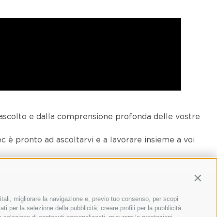
’ascolto e dalla comprensione profonda delle vostre
c è pronto ad ascoltarvi e a lavorare insieme a voi
Contin
itali, migliorare la navigazione e, previo tuo consenso, per scopi
ti per la selezione della pubblicità, creare profili per la pubblicità