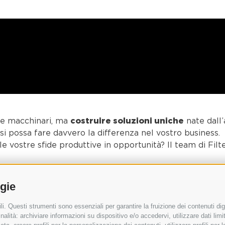
costruire soluzioni uniche
ire macchinari, ma
nate dall
i possa fare davvero la differenza nel vostro business.
vostre sfide produttive in opportunità? Il team di Filte
ogie
i. Questi strumenti sono essenziali per garantire la fruizione dei contenuti dig
alità: archiviare informazioni su dispositivo e/o accedervi, utilizzare dati limita