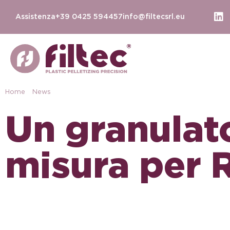
Assistenza
+39 0425 594457
info@filtecsrl.eu
Home
-
News
-
Case History: quando l’innovazione nasce dall’asco
Un granulato
misura per 