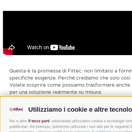
Questa è la promessa di Filtec: non limitarsi a forn
specifiche esigenze. Perché crediamo che solo così s
Volete scoprire come possiamo trasformare anche le 
per una soluzione realmente su misura.
Utilizziamo i cookie e altre tecnol
Noi e altre
8 terze parti
selezionate utilizziamo cookie e tecnologie simil
pubblicitari. Ad esempio, potremmo utilizzare i tuoi dati per le seguenti fin